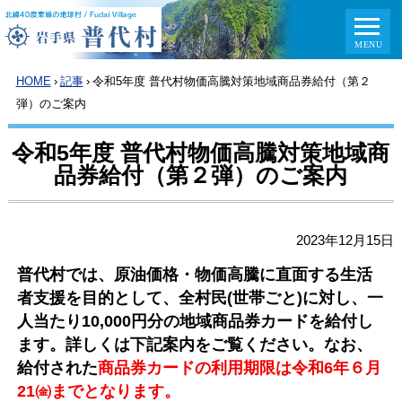
HOME
›
記事
›
令和5年度 普代村物価高騰対策地域商品券給付（第２
弾）のご案内
令和5年度 普代村物価高騰対策地域商
品券給付（第２弾）のご案内
2023年12月15日
普代村では、原油価格・物価高騰に直面する生活
者支援を目的として、全村民(世帯ごと)に対し、一
人当たり10,000円分の地域商品券カードを給付し
ます。詳しくは下記案内をご覧ください。なお、
給付された
商品券カードの利用期限は令和6年６月
21㈮までとなります。