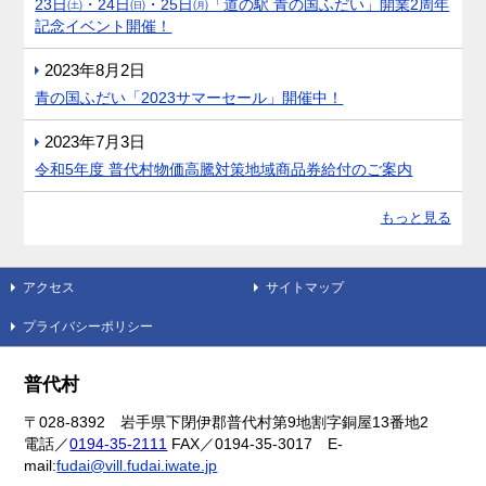
23日㈯・24日㈰・25日㈪「道の駅 青の国ふだい」開業2周年
記念イベント開催！
2023年8月2日
青の国ふだい「2023サマーセール」開催中！
2023年7月3日
令和5年度 普代村物価高騰対策地域商品券給付のご案内
もっと見る
アクセス
サイトマップ
プライバシーポリシー
普代村
〒028-8392 岩手県下閉伊郡普代村第9地割字銅屋13番地2
電話／
0194-35-2111
FAX／0194-35-3017 E-
mail:
fudai@vill.fudai.iwate.jp